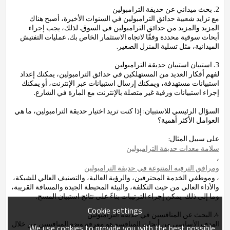
2. بحث ميداني عن حديقة الترامبولين
مع تزايد شعبية حدائق الترامبولين في السنوات الأخيرة، أصبح هناك
المزيد والمزيد من حدائق الترامبولين في السوق. لذلك، يجب إجراء
أبحاث سوقية محددة وفقًا لاتجاه الاستثمار الخاص بك. عمليات التفتيش
الميدانية، مثل تسلية المنزل الصغير.
3. استبيان استبيان حديقة الترامبولين
لفهم أفكار العديد من المستهلكين في حدائق الترامبولين، يمكنك إعداد
استبيانات مستهدفة، ويمكنك إرسال استبيانات عبر الإنترنت، أو يمكنك
إجراء استبيانات ورقية غير متصلة بالإنترنت مع المارة في الشارع.
السؤال الرئيسي للاستبيان: إذا كنت تريد اختيار حديقة الترامبولين، ما هي
العوامل الأكثر أهمية؟
على سبيل المثال:
سلامة معدات حديقة الترامبولين
،
ومرافق الترفيه المتنوعة في حديقة الترامبولين
، وموظفي الخدمة المحترفين، والرؤية العالية، والتصنيف العالي للشبكة،
والأداء العالي من حيث التكلفة، والبيئة المحيطة الجيدة والمسافة القريبة،
وما إلى ذلك. يمكن إجراء الترتيبات بناءً على نتائج استبيان المسح.
Cookie settings
4. البحث عن المنافسين في حديقة الترامبولين
الهدف الأساسي من أبحاث المنافسة هو معرفة وضع المنافسين من خلال
We use cookies to provide you with the best possible