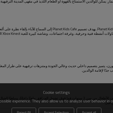
ر. يمكن للوالدين الاستمتاع بالقهوة أو الطعام اللذيذ في مقهى المدينة الترفيهي
عندما يلعب الأطفال، يشرب الآباء القهوة على الجانب - نعم، هذه هي فلسفة ids
ألعاب 
قادم في ملبورن، يتميز بتصميم داخلي حديث وعالي الجودة ومتنزهات ترفيهية على طراز 
جدًا لإقامة الوالدين.
Cookie settings
مركز رينبو تاون الترفيهي هو في الواقع متنزه مغامرات داخلي للأطفال، مناسب للأطفال من سن 3 سنوات
ssible experience. They also allow us to analyze user behavior in 
 قبل!
Reject All
Accept Selection
Accept all