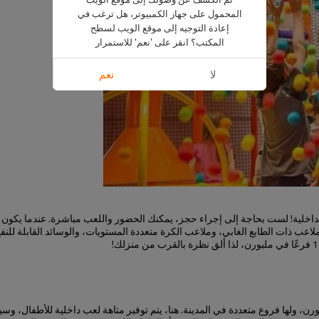
المحمول على جهاز الكمبيوتر، هل ترغب في
إعادة التوجيه إلى موقع الويب لسطح
المكتب؟ انقر على 'نعم' للاستمرار
لا
نعم
لداخلية! لست بحاجة إلى إجراء حجز، يمكنك الحضور واللعب مباشرة. عندما يكون 
اعب ذات الطابع الغابي، وملاعب الكرة متعددة المستويات، والوسائد القابلة للنفخ،
ن، ولها فروع متعددة في المدينة. هنا، يتم توفير متاهة لعب داخلية للأطفال، و