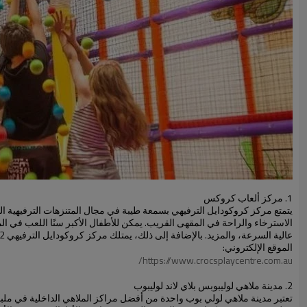
1. مركز ألعاب كروكس
يتمتع مركز كروكودايل الترفيهي بسمعة طيبة في مجال المتنزهات الترفيهية ا
الاسترخاء والراحة في المقهى القريب. يمكن للأطفال الأكبر سنًا اللعب في المل
عالية السرعة، والمزيد. بالإضافة إلى ذلك، يمتلك مركز كروكودايل الترفيهي 12 فرعًا في ملبورن، لذا ألق نظرة بالقرب من منزلك!
الموقع الإلكتروني:
https://www.crocsplaycentre.com.au/
2. مدينة ملاهي لوليبوبس بلاي لاند لوليبوب
تعتبر مدينة ملاهي لولي بوب واحدة من أفضل مراكز الملاهي الداخلية في ملبور