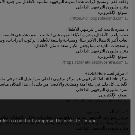
وقلعة قفز، ومسبح كرات. هذه المدينة الترفيهية مناسبة للأطفال من جميع الأعما
منتزه ملبورن الترفيهي الداخلي
الموقع الإلكتروني:
https://lollipopsplayland.com.au/
3. منتزه بلانيت كيدز الترفيهي للأطفال
والمعجنات اللذيذة، مما يجعل الكبار سعداء مثل الأطفال!
منتزه ملبورن الترفيهي الداخلي
الموقع الإلكتروني:
https://planetkidsplaycentre.com.au/
4. مركز لعب Rabbit Hole
مركز Rabbit Hole الترفيهي هو مركز ترفيهي داخلي من الجيل ال
الألعاب، كل ذلك في بيئة آمنة وممتعة. والأفضل من ذلك، أن هذا المكان مناسب 
منتزه ملبورن الترفيهي الداخلي
الموقع الإلكتروني:
https://rabbitholeplaycentre.com.au/
5. مركز ألعاب راينبو تاون
order to constantly improve the website for you.
تدريب النينجا، وحبل انزلاق آلي، وجدار ليغو، وأكبر حمام سباحة لم يره أحد من
منتزه ملبورن الترفيهي الداخلي
الموقع الإلكتروني: