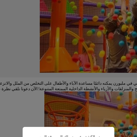
في ملبورن يمكنه دائمًا مساعدة الآباء والأطفال على التخلص من الملل والانزعاج!
ح والمنزلقات والأزياء والأنشطة الداخلية الممتعة المتنوعة! الآن دعونا نلقي ن
تم الكشف عن وصولك إلى موقع الويب