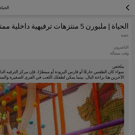
الحياة | ملبورن 5 منتزهات ترفيه
الحياة | ملبورن 5 منتزهات ترفيهية داخلية ممتعة للغاية نوصي بها لا تخف من الأيام الممطرة!
حصة
الناشرون
وقت مسألة
ملخص
سواء كان الطقس حارقًا أو قارس البرودة أو ممطرًا، فإن مركز الترفيه الداخ
الآخرين هنا براحة البال، بينما يمكن لطفلك اللعب في القرى الصغيرة والمس