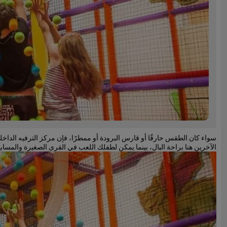
سواء كان الطقس حارقًا أو قارس البرودة أو ممطرًا، فإن مركز الترفيه الداخلي 
الآخرين هنا براحة البال، بينما يمكن لطفلك اللعب في القرى الصغيرة والمساب