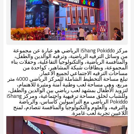
مركز iShang Pokiddo الرياضي هو عبارة عن مجموعة
من وسائل الترفيه الرياضية، وترفيه الوالدين والطفل،
والمنافسة الرياضية، والتكنولوجيا التفاعلية، وحفلات بناء
المجموعة، وبطاقات شبكة المشاهير، كواحدة من
مساحات الترفيه الاجتماعي لجميع الأعمار.
تبلغ مساحة التخطيط الشاملة للمركز الرياضي 4000 متر
مربع، وهي مساحة لعب وطنية آمنة ومثيرة للاهتمام،
لتزويد الأطفال بمشهد لعب رياضي بين الوالدين والطفل،
وللشباب لخلق مساحة ترفيهية واجتماعية، ومركز iShang
Pokiddo الرياضي مع الترامبولين كأساس، والرياضة
والترفيه، والعلوم والتكنولوجيا والمنافسة تتصادم، لمنح
اللاعبين تجربة لعب غامرة.