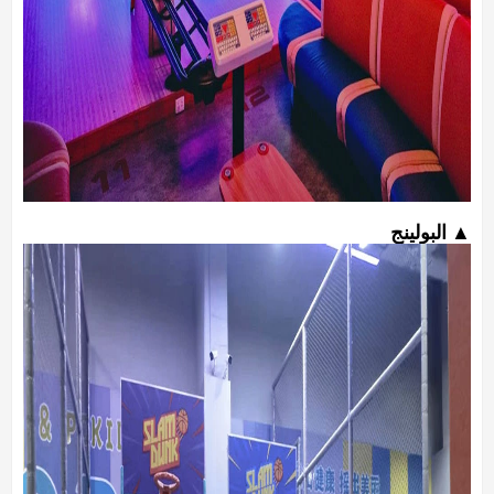
▲ البولينج