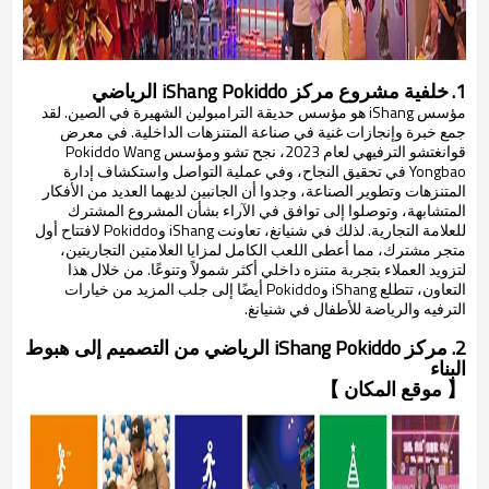
1.
خلفية مشروع مركز iShang Pokiddo الرياضي
مؤسس iShang هو مؤسس حديقة الترامبولين الشهيرة في الصين. لقد
جمع خبرة وإنجازات غنية في صناعة المتنزهات الداخلية. في معرض
قوانغتشو الترفيهي لعام 2023، نجح تشو ومؤسس Pokiddo Wang
Yongbao في تحقيق النجاح، وفي عملية التواصل واستكشاف إدارة
المتنزهات وتطوير الصناعة، وجدوا أن الجانبين لديهما العديد من الأفكار
المتشابهة، وتوصلوا إلى توافق في الآراء بشأن المشروع المشترك
للعلامة التجارية. لذلك في شنيانغ، تعاونت iShang وPokiddo لافتتاح أول
متجر مشترك، مما أعطى اللعب الكامل لمزايا العلامتين التجاريتين،
لتزويد العملاء بتجربة متنزه داخلي أكثر شمولاً وتنوعًا. من خلال هذا
التعاون، تتطلع iShang وPokiddo أيضًا إلى جلب المزيد من خيارات
الترفيه والرياضة للأطفال في شنيانغ.
2. مركز iShang Pokiddo الرياضي من التصميم إلى هبوط
البناء
【 موقع المكان 】