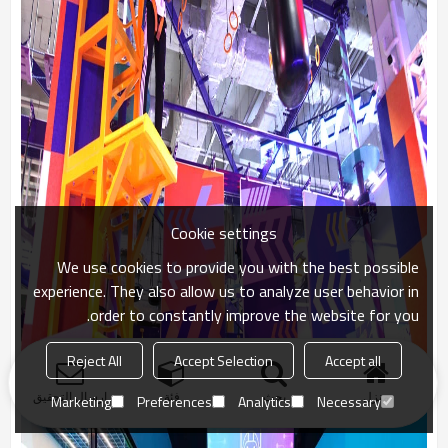
Cookie settings
We use cookies to provide you with the best possible
experience. They also allow us to analyze user behavior in
order to constantly improve the website for you.
Reject All
Accept Selection
Accept all
▲ برج القفز
منزل
بحث
فئة
ارسال التحقيق
Marketing
Preferences
Analytics
Necessary