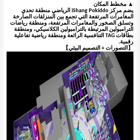
▲ مخطط المكان
يضم مركز iShang Pokiddo الرياضي منطقة تحدي
المغامرات المرتفعة التي تجمع بين المنزلقات الصارخة
وتسلق الصخور والمغامرات المرتفعة، ومنطقة رياضات
الترامبولين المرتبطة بالترامبولين الكلاسيكي، ومنطقة
بطاقات TAG التنافسية الرائعة ومنطقة رياضية تفاعلية
رقمية.
【التصورات + التصميم البيئي】