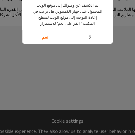
تم الكشف عن وصولك إلى موقع الويب
 بها الملاعب الداخلية. ومن خلال تقديم عوامل جذب جديدة، والبقاء على القدرة ا
المحمول على جهاز الكمبيوتر، هل ترغب في
ر في مشاريع التوسعة هو قرار استراتيجي يمكن أن يؤدي إلى نجاح طويل الأجل لشركا
إعادة التوجيه إلى موقع الويب لسطح
المكتب؟ انقر على 'نعم' للاستمرار
لا
نعم
Cookie settings
ssible experience. They also allow us to analyze user behavior in 