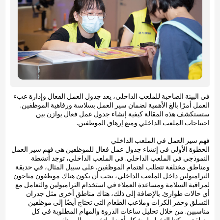
في البيئة الصاخبة للملعب الداخلي، يعد جدول العمل الفعال وإدارة عبء
العمل أمرًا بالغ الأهمية لضمان سير العمل بسلاسة ورفاهية الموظفين.
ستستكشف هذه المقالة كيفية إنشاء جدول عمل فعال يوازن بين
احتياجات الملعب الداخلي ومنع إرهاق الموظفين.
فهم سير العمل في الملعب الداخلي
الخطوة الأولى في إنشاء جدول عمل فعال للموظفين هي فهم سير العمل
النموذجي في الملعب الداخلي. في الملعب الداخلي، توجد أنشطة
ومناطق مختلفة تتطلب اهتمام الموظفين. على سبيل المثال، في حديقة
الترامبولين داخل الملعب الداخلي، يجب أن يكون هناك موظفون متاحون
لمراقبة السلامة ومساعدة العملاء في استخدام الترامبولين والتعامل مع
أي حالات طوارئ. بالإضافة إلى ذلك، هناك مناطق أخرى مثل جدران
التسلق وحفر الكرات وملاعب الطعام التي تحتاج أيضًا إلى موظفين
مناسبين. من خلال تحليل ساعات الذروة والمهام المطلوبة في كل
منطقة، يمكننا التخطيط بشكل أفضل لتخصيص الموظفين.