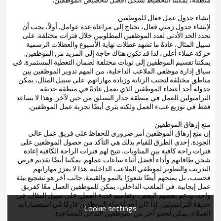
إنشاء جدول عمل فعال للموظفين
لإنشاء جدول زمني فعال، نحتاج إلى مراعاة عدة عوامل. أولاً، يجب أن
نحدد الحد الأدنى لعدد الموظفين المطلوبين خلال فترات مختلفة. على
سبيل المثال، عادةً ما تشهد عطلات نهاية الأسبوع والعطلات الرسمية
حركة عملاء أعلى، لذا قد تكون هناك حاجة إلى المزيد من الموظفين.
يمكننا تقسيم الموظفين إلى نوبات مختلفة لضمان التغطية المستمرة. في
سياق إدارة موظفي الملاعب الداخلية، من المهم تدوير الموظفين بين
مناطق مختلفة لتجنب الرتابة وزيادة مهاراتهم. على سبيل المثال، يمكن
جدولة أحد أعضاء الموظفين الذي يعمل عادةً في منطقة حديقة
الترامبولين للعمل في منطقة جدار التسلق من حين لآخر. وهذا لا يساعد
فقط في توزيع عبء العمل ولكنه يثري أيضًا تجربة عمل الموظفين.
منع إرهاق الموظفين
إن منع إرهاق الموظفين أمر ضروري للحفاظ على فريق عمل عالي
الجودة. إحدى الطرق للقيام بذلك هي التأكد من حصول الموظفين على
فترات راحة كافية بين المناوبات. تتيح لهم فترات الراحة الكافية إعادة
شحن طاقاتهم وأداء أفضل أثناء ساعات عملهم. يمكننا أيضًا تقديم فرص
التدريب والتطوير لموظفي الملاعب الداخلية. هذا لا يعزز مهاراتهم
فحسب، بل يمنحهم أيضًا شعورًا بالنمو والقيمة. جانب آخر هو تشجيع بيئة
عمل إيجابية. في الملعب الداخلي، يمكن للموظفين العمل معًا كفريق
واحد، ودعم بعضهم البعض، وتقاسم عبء العمل. على سبيل المثال، في
حديقة الترامبولين، إذا كان أحد أعضاء الموظفين غارقًا في استفسارات
Cookie settings
العملاء، يمكن لعضو آخر من الموظفين التدخل للمساعدة.