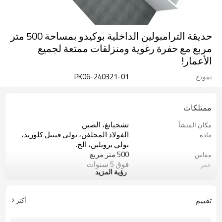
حديقة الترامبولين الداخلية بوكيدو بمساحة 500 متر
مربع مع حفرة رغوية ومنزلقات ممتعة لجميع
الأعمار!
PK06-240321-01
نموذج
ممتلكات
تشجيانغ، الصين
مكان المنشأ
الفولاذ المجلفن، بولي فينيل كلوريد،
مادة
بولي بروبلين، الخ.
500 متر مربع
مقاس
فوق 5 سنوات
عمر
رؤية المزيد
مركز تسوق، مدينة ملاهي، إلخ.
مناسبة
50-80
عدد الركاب المسموح لهم
حديقة الترامبولين
يكتب
تقييم
أكثر
100
السعة القصوى
بوكيدو أو اسم علامتك التجارية الخاصة
ماركة