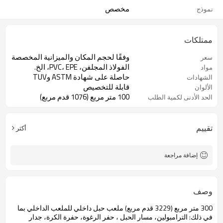
مخصص
نموذج
ممتلكات
وفقًا لحجم المكان والميزانية المخصصة
سعر
الفولاذ المجلفن، PVC، EPE، الخ.
مواد
حاصلة على شهادة ASTM وTUV
الشهادات
قابلة للتخصيص
الألوان
100 متر مربع (1076 قدم مربع)
الحد الأدنى لكمية الطلب
تقييم
أكثر
إضافة مراجعة
وصف
300 متر مربع (3229 قدم مربع)
ملعب حبل داخلي
للملعب الداخلي بما
في ذلك:
الترامبولين، مسار الحبل
،
حفر الرغوة،
حفرة الكرة، جدار