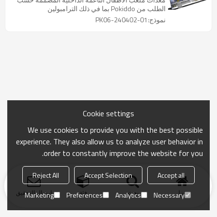
الطلب من Pokiddo بما في ذلك الترامبولين
نموذج:PK06-240402-01
Cookie settings
We use cookies to provide you with the best possible
experience. They also allow us to analyze user behavior in
order to constantly improve the website for you.
Reject All
Accept Selection
Accept all
منزل
بحث
فئة
ارسال التحقيق
Marketing
Preferences
Analytics
Necessary