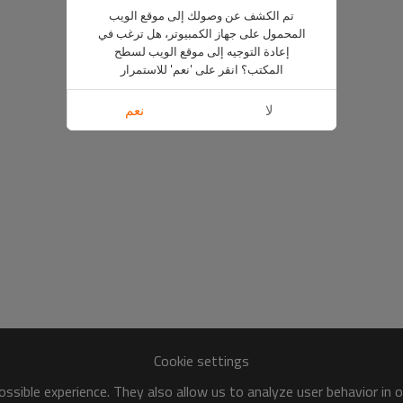
تم الكشف عن وصولك إلى موقع الويب
المحمول على جهاز الكمبيوتر، هل ترغب في
إعادة التوجيه إلى موقع الويب لسطح
المكتب؟ انقر على 'نعم' للاستمرار
لا
نعم
Cookie settings
ssible experience. They also allow us to analyze user behavior in 