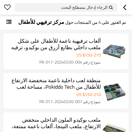
الرجاء إدخال مصطلح البحث
مركز ترفيهي للأطفال
تم العثور على
4
من المنتجات حول
ألعاب ترفيهية ناعمة للأطفال على شكل
ملعب داخلي بطابع أزرق من بوكيدو، ترفيه
ملون
US $
150
-
210
نموذج:رقم PK-017-20240330-004
منطقة لعب داخلية ناعمة منخفضة الارتفاع
للأطفال من Pokiddo Tech، مساحة لعب
ممتعة ومسلية TAG AREA
US $
150
-
210
نموذج:رقم PK-017-20240330-007
ملعب بوكيدو الملون الداخلي منخفض
الارتفاع، ملعب النينجا، ألعاب ناعمة ممتعة،