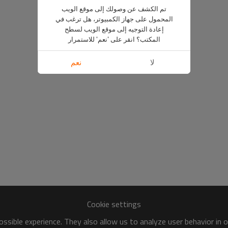
تم الكشف عن وصولك إلى موقع الويب
المحمول على جهاز الكمبيوتر، هل ترغب في
إعادة التوجيه إلى موقع الويب لسطح
المكتب؟ انقر على 'نعم' للاستمرار
لا
نعم
Cookie settings
ssible experience. They also allow us to analyze user behavior in 