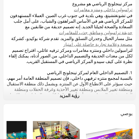
مركز تينجلونج الرياضي هو مشروع
ترامبولين داخلي ومنتزه مغامرات
في تشونغتشينغ، وهي بلدية في جنوب غرب الصين. العملاء المستهدفون
للمركز الرياضي هم في الأساس المراهقون والشباب، على أمل جلب
السعادة والصحة لجيلنا الجديد. إنه تصميم حديقة من طابقين مع
حديقة ترامبولين ومناطق جذب للمغامرات
مثل مسار الحبال وجدران التسلق والمزيد. تقدم شركة بوكيدو، كشركة
مصنعة وعلامة تجارية حاصلة على امتياز
لترامبولين داخلي ومنتزه مغامرات ومركز ترفيه عائلي، اقتراح تصميم
لكل من معدات الحديقة والتصميم الداخلي. من الصور أدناه، يمكنك إلقاء
نظرة على كيف سيبدو المركز الرياضي في المستقبل القريب.
1. التصميم الداخلي العام لمركز تينجلونج الرياضي
بالنسبة لمجمع منتزه ترفيهي داخلي، فإن تصميم المنطقة العامة أمر مهم،
حيث سيؤثر على الانطباع الأول عن المنتزه. ويشمل ذلك منطقة الاستقبال
ومنطقة تغيير الملابس ومنطقة تغيير الأحذية وغرفة الحفلات ومنطقة
الراحة وغرف الغسيل. يجب أن يأخذ تخطيط كل هذه المناطق في الاعتبار
رؤية المزيد
تشغيل المنتزه. يجب أن يكون الأسلوب أو الموضوع متوافقًا مع علامتك
التجارية أو شعارك، حيث يجب أن يأخذ التصميم في الاعتبار
الوعي بالعلامة التجارية
يوصي
، وتأكد من أن عملائك المستهدفين سيحبون أسلوبك. بالطبع هناك العديد
من العوامل الأخرى التي يجب مراعاتها، حافظ على عقولك منفتحة
وشارك أفكارك مع الشركة المصنعة أو شركة التصميم الداخلي.