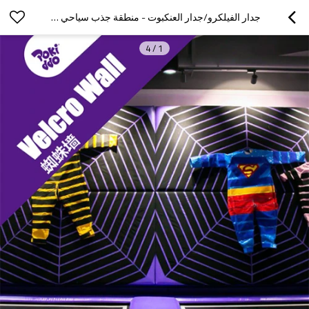
جدار الفيلكرو/جدار العنكبوت - منطقة جذب سياحي في حديقة الترامبولين الداخلية
4
/
1