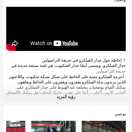
1. إحاطة حول
جدار الفيلكرو
في حديقة الترامبولين
جدار الفيلكرو، ويسمى أيضًا جدار العنكبوت، هي لعبة ممتعة جديدة في
حديقة الترامبولين
. أحزمة الفيلكرو مثبتة على الحائط على شكل شبكة عنكبوت، واللاعبون
الذين يرتدون بدلة الفيلكرو يقفزون ويقفزون على الحائط ويعلقون.
يمكنك القيام بوضعيات مختلفة عند الهبوط على جدار الفيلكرو.
على
الجانب الأيمن لأعلى، رأسًا على عقب، جانبيًا، للخلف!
هل يمكنك الالتصاق
رؤية المزيد
بالمقلوب؟ من يستطيع الالتصاق بالحائط في الوضع الأكثر تسلية؟
إنه أمر
مضحك دائمًا أن تلتصق بالحائط، لذا لا تنس أن تدع صديقك يلتقط الصور.
يوصي