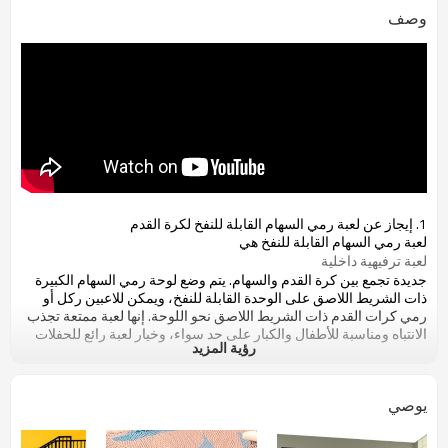
وصف
1. إيجاز عن
لعبة رمي السهام القابلة للنفخ لكرة القدم
لعبة رمي السهام القابلة للنفخ هي
لعبة ترفيهية داخلية
جديدة تجمع بين كرة القدم والسهام. يتم وضع لوحة رمي السهام الكبيرة
ذات الشريط اللاصق على الوحدة القابلة للنفخ، ويمكن للاعبين ركل أو
رمي كرات القدم ذات الشريط اللاصق نحو اللوحة. إنها لعبة ممتعة تجذب
الانتباه ومناسبة للأطفال والكبار على حد سواء، وخيار لعبة رائع للحفلات
رؤية المزيد
وبناء الفريق وفعاليات الرحلات المدرسية، وما إلى ذلك، ولأنها لعبة قابلة
للنفخ، وسهلة التعبئة والتسليم، ستكون مناسبة للأحداث في أماكن
مختلفة.
يوصي
2. كيفية لعب
لعبة رمي السهام القابلة للنفخ لكرة القدم
1) اللعبة بسيطة، قم بركل أو رمي الكرات اللاصقة على اللوحة، تأكد من